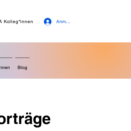
A Kolleg*innen
Anmelden
innen
Blog
orträge