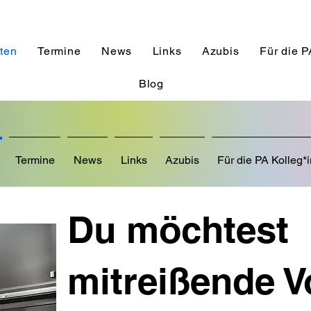
äten
Termine
News
Links
Azubis
Für die P
Blog
Termine
News
Links
Azubis
Für die PA Kolleg*
Du möchtest
mitreißende V