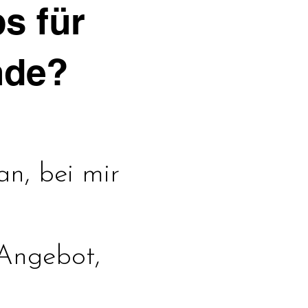
s für
nde?
an, bei mir
Angebot,